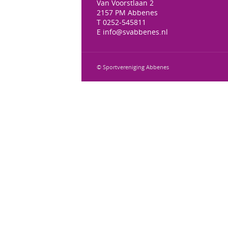
Van Voorstlaan 2
2157 PM Abbenes
T 0252-545811
E info@svabbenes.nl
© Sportvereniging Abbenes