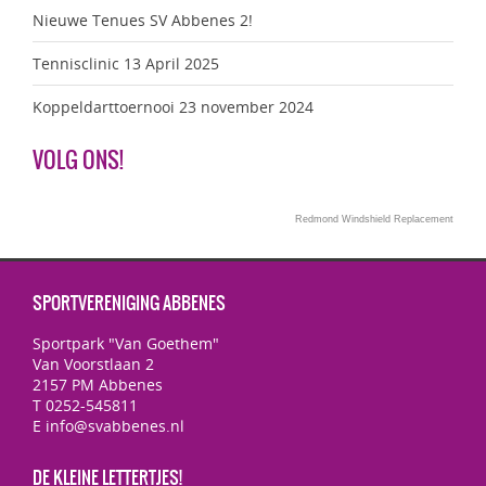
Nieuwe Tenues SV Abbenes 2!
Tennisclinic 13 April 2025
Koppeldarttoernooi 23 november 2024
VOLG ONS!
Redmond Windshield Replacement
SPORTVERENIGING ABBENES
Sportpark "Van Goethem"
Van Voorstlaan 2
2157 PM Abbenes
T 0252-545811
E info@svabbenes.nl
DE KLEINE LETTERTJES!