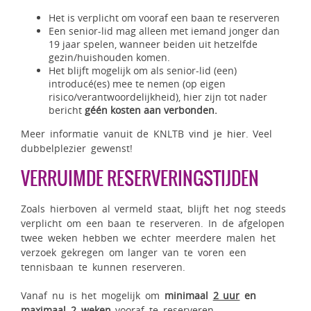
Het is verplicht om vooraf een baan te reserveren
Een senior-lid mag alleen met iemand jonger dan
19 jaar spelen, wanneer beiden uit hetzelfde
gezin/huishouden komen.
Het blijft mogelijk om als senior-lid (een)
introducé(es) mee te nemen (op eigen
risico/verantwoordelijkheid), hier zijn tot nader
bericht
géén kosten aan verbonden.
Meer informatie vanuit de KNLTB
vind je hier
. Veel
dubbelplezier gewenst!
VERRUIMDE RESERVERINGSTIJDEN
Zoals hierboven al vermeld staat, blijft het nog steeds
verplicht om een baan te reserveren. In de afgelopen
twee weken hebben we echter meerdere malen het
verzoek gekregen om langer van te voren een
tennisbaan te kunnen reserveren.
Vanaf nu is het mogelijk om
minimaal
2 uur
en
maximaal
2 weken
vooraf te reserveren.