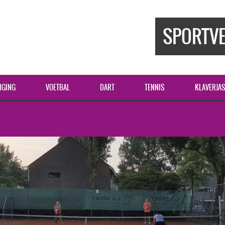
SPORTVE
IGING
VOETBAL
DART
TENNIS
KLAVERJA