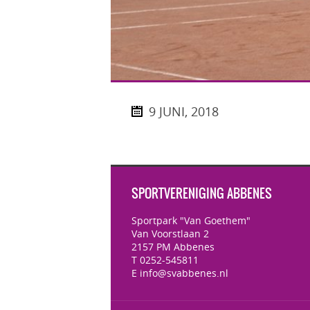
9 JUNI, 2018
SPORTVERENIGING ABBENES
Sportpark "Van Goethem"
Van Voorstlaan 2
2157 PM Abbenes
T 0252-545811
E info@svabbenes.nl