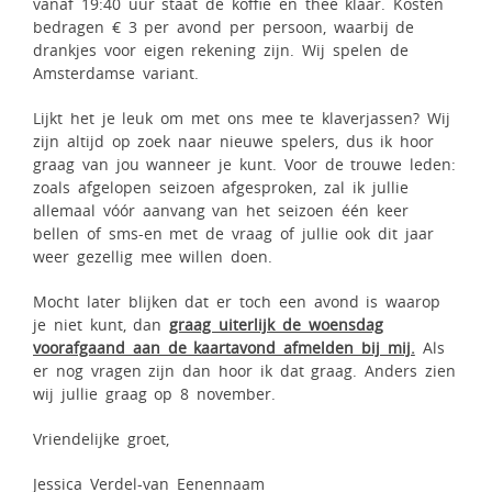
vanaf 19:40 uur staat de koffie en thee klaar. Kosten
bedragen € 3 per avond per persoon, waarbij de
drankjes voor eigen rekening zijn. Wij spelen de
Amsterdamse variant.
Lijkt het je leuk om met ons mee te klaverjassen? Wij
zijn altijd op zoek naar nieuwe spelers, dus ik hoor
graag van jou wanneer je kunt. Voor de trouwe leden:
zoals afgelopen seizoen afgesproken, zal ik jullie
allemaal vóór aanvang van het seizoen één keer
bellen of sms-en met de vraag of jullie ook dit jaar
weer gezellig mee willen doen.
Mocht later blijken dat er toch een avond is waarop
je niet kunt, dan
graag uiterlijk de woensdag
voorafgaand aan de kaartavond afmelden bij mij.
Als
er nog vragen zijn dan hoor ik dat graag. Anders zien
wij jullie graag op 8 november.
Vriendelijke groet,
Jessica Verdel-van Eenennaam