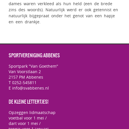
dames waren verkleed als hun held (een de brede
zins des woords). Natuurlijk werd er ook getennist en
natuurlijk bijgepraat onder het genot van een hapje
en een drankje.
SPORTVERENIGING ABBENES
Sportpark "Van Goethem"
Van Voorstlaan 2
2157 PM Abbenes
T 0252-545811
E info@svabbenes.nl
DE KLEINE LETTERTJES!
Opzeggen lidmaatschap
voetbal voor 1 mei /
dart voor 1 mei /
tennis voor 1 januari.