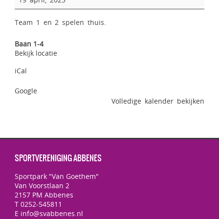
Team 1 en 2 spelen thuis.
Baan 1-4
Bekijk locatie
iCal
Google
Volledige kalender bekijken
SPORTVERENIGING ABBENES
Sportpark "Van Goethem"
Van Voorstlaan 2
2157 PM Abbenes
T 0252-545811
E info@svabbenes.nl