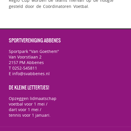
Regio Cup worden de teams hiervan op de hoogte
gesteld door de Coördinatoren Voetbal.
SPORTVERENIGING ABBENES
Sportpark "Van Goethem"
Van Voorstlaan 2
2157 PM Abbenes
T 0252-545811
E info@svabbenes.nl
DE KLEINE LETTERTJES!
Opzeggen lidmaatschap
voetbal voor 1 mei /
dart voor 1 mei /
tennis voor 1 januari.